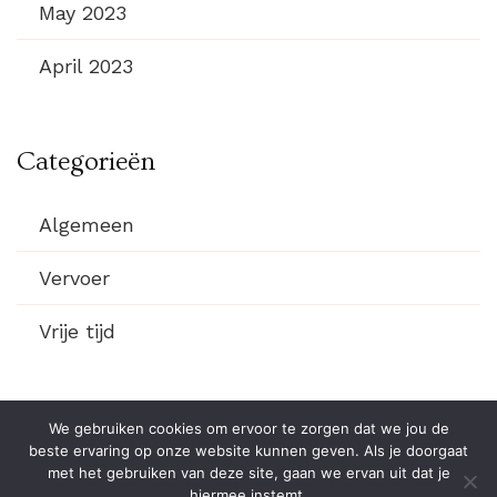
May 2023
April 2023
Categorieën
Algemeen
Vervoer
Vrije tijd
We gebruiken cookies om ervoor te zorgen dat we jou de
beste ervaring op onze website kunnen geven. Als je doorgaat
© Copyright 2026
MB Klassiekers
. All Rights Reserved.
met het gebruiken van deze site, gaan we ervan uit dat je
hiermee instemt.