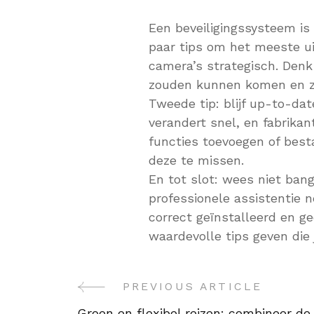
Een beveiligingssysteem is 
paar tips om het meeste uit
camera’s strategisch. Denk 
zouden kunnen komen en zo
Tweede tip: blijf up-to-da
verandert snel, en fabrika
functies toevoegen of bes
deze te missen.
En tot slot: wees niet ban
professionele assistentie 
correct geïnstalleerd en g
waardevolle tips geven die 
PREVIOUS ARTICLE
Post
Groen en flexibel reizen: combineer de