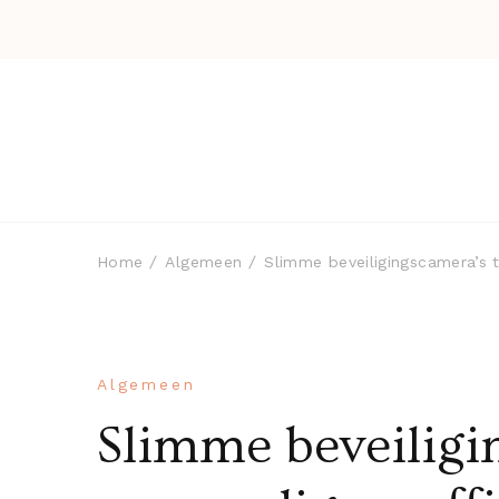
Home
Algemeen
Slimme beveiligingscamera’s t
Algemeen
Slimme beveiligi