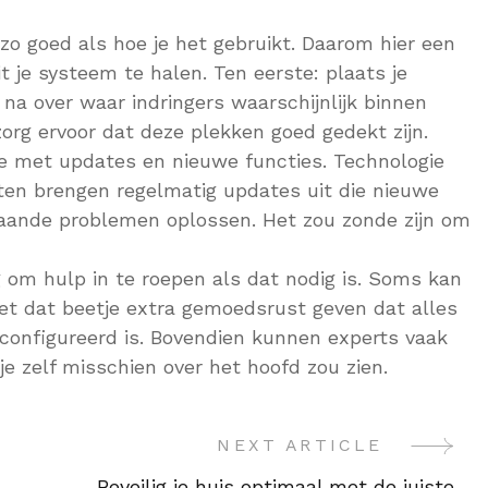
zo goed als hoe je het gebruikt. Daarom hier een
 je systeem te halen. Ten eerste: plaats je
na over waar indringers waarschijnlijk binnen
rg ervoor dat deze plekken goed gedekt zijn.
te met updates en nieuwe functies. Technologie
nten brengen regelmatig updates uit die nieuwe
taande problemen oplossen. Het zou zonde zijn om
g om hulp in te roepen als dat nodig is. Soms kan
net dat beetje extra gemoedsrust geven dat alles
econfigureerd is. Bovendien kunnen experts vaak
je zelf misschien over het hoofd zou zien.
NEXT ARTICLE
Beveilig je huis optimaal met de juiste