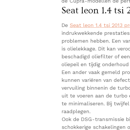
de Cupra-modellen de perf
Seat leon 1.4 ts
De
Seat leon 1.4 tsi 2013 
indrukwekkende prestaties,
problemen hebben. Een va
is olielekkage. Dit kan ver
beschadigd oliefilter of ee
oliepeil en tijdig onderh
Een ander vaak gemeld pro
kunnen variëren van defec
vervuiling binnenin de turb
uit te voeren aan de turbo
te minimaliseren. Bij twijfe
raadplegen.
Ook de DSG-transmissie bi
schokkerige schakelingen of